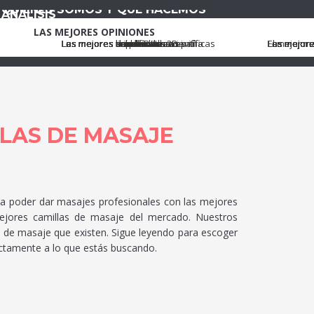
QUIÉNES SOMOS Y QUÉ HACEMOS
ANÁLISIS
LAS MEJORES OPINIONES
Los mejores smart TV
Las mejores calculadoras científicas
Los mejores amplificadores wifi
Los mejores drones
Los mejores smartwatch
Los mejores móviles Huawei
Las mejores impresoras 3D
Las mejores barbacoas
Los mejores microondas
Las mejores licuadoras
Las mejores tiendas de campaña
El mejor ma
Las mejores
Los mejore
Los mejore
Los mejore
Los mejore
Los mejore
Las mejore
Las mejore
Las mejor
Los mejor
LLAS DE MASAJE
ra poder dar masajes profesionales con las mejores
mejores camillas de masaje del mercado. Nuestros
s de masaje que existen. Sigue leyendo para escoger
ectamente a lo que estás buscando.