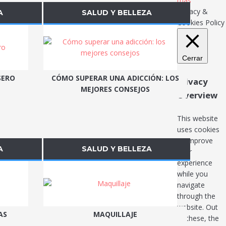
más
Privacy &
A
SALUD Y BELLEZA
Cookies Policy
Cerrar
SERO
CÓMO SUPERAR UNA ADICCIÓN: LOS
Privacy
MEJORES CONSEJOS
Overview
This website
uses cookies
to improve
A
SALUD Y BELLEZA
your
experience
while you
navigate
through the
website. Out
AS
MAQUILLAJE
of these, the