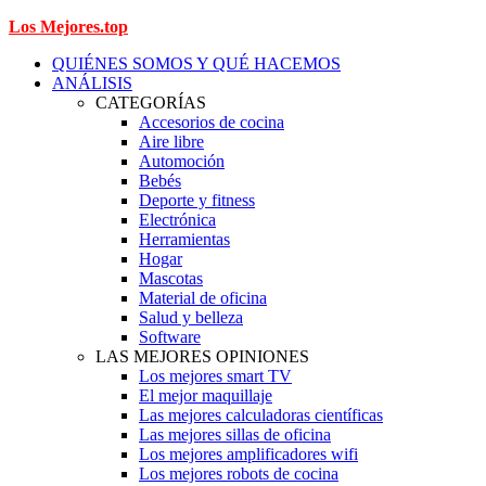
Los Mejores.top
QUIÉNES SOMOS Y QUÉ HACEMOS
ANÁLISIS
CATEGORÍAS
Accesorios de cocina
Aire libre
Automoción
Bebés
Deporte y fitness
Electrónica
Herramientas
Hogar
Mascotas
Material de oficina
Salud y belleza
Software
LAS MEJORES OPINIONES
Los mejores smart TV
El mejor maquillaje
Las mejores calculadoras científicas
Las mejores sillas de oficina
Los mejores amplificadores wifi
Los mejores robots de cocina