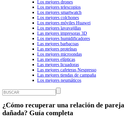
Los mejores drones
Los mejores telescopios
Los mejores smartwatch
Los mejores colchones
Los mejores móviles Huawei
Los mejores lavavajillas
Las mejores impresoras 3D
Los mejores humidificadores
Las mejores barbacoas
Las mejores proteínas
Los mejores microondas
Las mejores elípticas
Las mejores licuadoras
Las mejores cafeteras Nespresso
Las mejores tiendas de campaña
Los mejores neumáticos
¿Cómo recuperar una relación de pareja
dañada? Guía completa