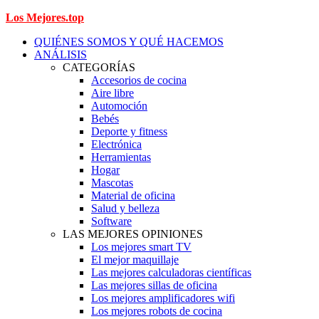
Los Mejores.top
QUIÉNES SOMOS Y QUÉ HACEMOS
ANÁLISIS
CATEGORÍAS
Accesorios de cocina
Aire libre
Automoción
Bebés
Deporte y fitness
Electrónica
Herramientas
Hogar
Mascotas
Material de oficina
Salud y belleza
Software
LAS MEJORES OPINIONES
Los mejores smart TV
El mejor maquillaje
Las mejores calculadoras científicas
Las mejores sillas de oficina
Los mejores amplificadores wifi
Los mejores robots de cocina