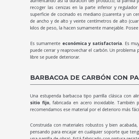
aumentando así la duración del producto; la parrill
recoger las cenizas en la parte inferior y regulado
superficie de cocinado es mediano (cuarenta y un c
de ancho y de alto y veinte centímetros de alto (cuaren
kilos de peso, la hacen sumamente manejable. Posee v
Es sumamente
económica y satisfactoria
. Es muy
puede cerrar y reaprovechar el carbón. Un problema p
libre se puede deteriorar.
BARBACOA DE CARBÓN CON PA
Una estupenda barbacoa tipo parrilla clásica con a
sitio fijo
, fabricada en acero inoxidable. También
recomendamos ese material por el deterioro más fáci
Construida con materiales robustos y bien acabada, 
pensando para encajar en cualquier soporte que tenga
una parrilla de obra). Está fabricado con pintura resis