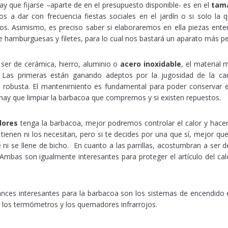
ay que fijarse –aparte de en el presupuesto disponible- es en el
tam
 a dar con frecuencia fiestas sociales en el jardín o si solo la
s. Asimismo, es preciso saber si elaboraremos en ella piezas ente
te hamburguesas y filetes, para lo cual nos bastará un aparato más p
ser de cerámica, hierro, aluminio o
acero inoxidable
, el material
 Las primeras están ganando adeptos por la jugosidad de la ca
 robusta. El mantenimiento es fundamental para poder conservar e
ay que limpiar la barbacoa que compremos y si existen repuestos.
ores
tenga la barbacoa, mejor podremos controlar el calor y hacer
 tienen ni los necesitan, pero si te decides por una que sí, mejor q
 ni se llene de bicho. En cuanto a las parrillas, acostumbran a ser d
mbas son igualmente interesantes para proteger el artículo del calo
nces interesantes para la barbacoa son los sistemas de encendido e
s, los termómetros y los quemadores infrarrojos.