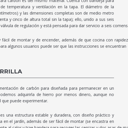
a para carbón es del mismo material. Cuenta con bandeja para
r de temperatura y ventilación en la tapa. El diámetro de la
entímetros) y las dimensiones completas son de medio metro
ta y cinco de altura total sin la tapa); ello, unido a sus seis
álvula de regulación y está pensada para dar servicio a seis comens
 fácil de montar y de encender, además de que cocina con rapidez gr
ara algunos usuarios puede ser que las instrucciones se encuentran e
RRILLA
limentación de carbón para diseñada para permanecer en un
 podemos adquirirla de hierro por menos dinero, aunque no
l que puede experimentar.
es una estructura estable y duradera, con diseño práctico y
 en el jardín, además de ser fácil de montar (se encastra en
tente al calor y trae bandeja para recoger las cenizas y dos asas de m