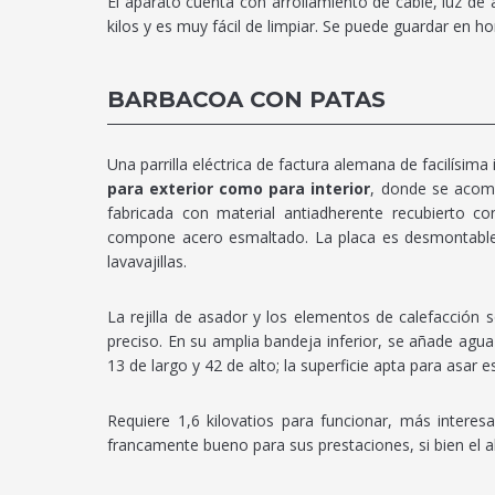
El aparato cuenta con arrollamiento de cable, luz de
kilos y es muy fácil de limpiar. Se puede guardar en ho
BARBACOA CON PATAS
Una parrilla eléctrica de factura alemana de facilísima 
para exterior como para interior
, donde se acomo
fabricada con material antiadherente recubierto c
compone acero esmaltado. La placa es desmontable pa
lavavajillas.
La rejilla de asador y los elementos de calefacción
preciso. En su amplia bandeja inferior, se añade agu
13 de largo y 42 de alto; la superficie apta para asar
Requiere 1,6 kilovatios para funcionar, más intere
francamente bueno para sus prestaciones, si bien el al