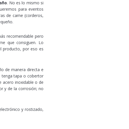
año
. No es lo mismo si
 queremos para eventos
ras de carne (corderos,
equeño.
 más recomendable pero
rne que consiguen. Lo
l producto, por eso es
lo de manera directa e
ue tenga tapa o cobertor
e acero inoxidable o de
r y de la corrosión; no
lectrónico y rostizado,