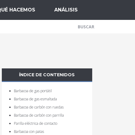
QUÉ HACEMOS
ANÁLISIS
ÍNDICE DE CONTENIDOS
Barbacoa de gas portátil
Barbacoa de gas esmaltada
Barbacoa de carbón con ruedas
Barbacoa de carbón con parrilla
Parilla eléctrica de contacto
Barbacoa con patas