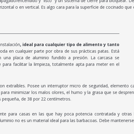
 apagado/encendido y “listo” y un sistema de cierre para bloquear. D
rizontal o en vertical. Es algo cara para la superficie de cocinado que 
instalación
, ideal para cualquier tipo de alimento y tanto
da en cualquier parte por obra de sus prácticas patas. Está
on una placa de aluminio fundido a presión. La carcasa se
ra facilitar la limpieza, totalmente apta para meter en el
 son extraíbles. Posee un interruptor micro de seguridad, element
a para minimizar los malos olores, el humo y la grasa que se despren
 es pequeña, de 38 por 22 centímetros.
sante para casas en las que hay poca potencia contratada y otras b
uminio no es un material ideal para las barbacoas. Debe mantenerse l