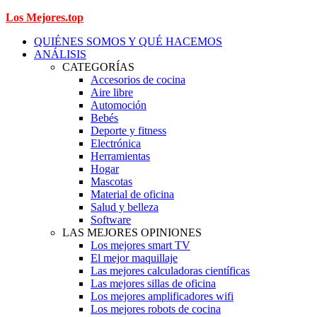
Los Mejores.top
QUIÉNES SOMOS Y QUÉ HACEMOS
ANÁLISIS
CATEGORÍAS
Accesorios de cocina
Aire libre
Automoción
Bebés
Deporte y fitness
Electrónica
Herramientas
Hogar
Mascotas
Material de oficina
Salud y belleza
Software
LAS MEJORES OPINIONES
Los mejores smart TV
El mejor maquillaje
Las mejores calculadoras científicas
Las mejores sillas de oficina
Los mejores amplificadores wifi
Los mejores robots de cocina