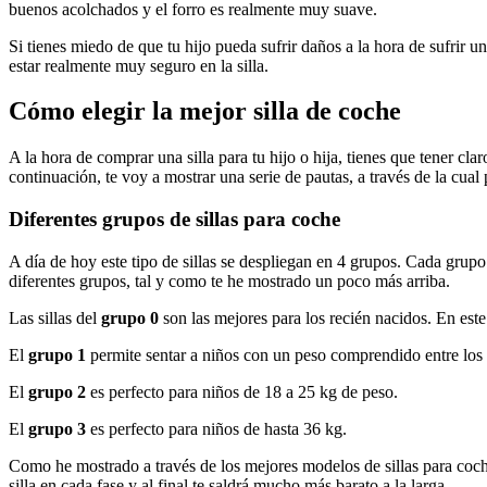
buenos acolchados y el forro es realmente muy suave.
Si tienes miedo de que tu hijo pueda sufrir daños a la hora de sufrir u
estar realmente muy seguro en la silla.
Cómo elegir la mejor silla de coche
A la hora de comprar una silla para tu hijo o hija, tienes que tener cl
continuación, te voy a mostrar una serie de pautas, a través de la cual 
Diferentes grupos de sillas para coche
A día de hoy este tipo de sillas se despliegan en 4 grupos. Cada grupo
diferentes grupos, tal y como te he mostrado un poco más arriba.
Las sillas del
grupo 0
son las mejores para los recién nacidos. En este 
El
grupo 1
permite sentar a niños con un peso comprendido entre los 
El
grupo 2
es perfecto para niños de 18 a 25 kg de peso.
El
grupo 3
es perfecto para niños de hasta 36 kg.
Como he mostrado a través de los mejores modelos de sillas para coches
silla en cada fase y al final te saldrá mucho más barato a la larga.