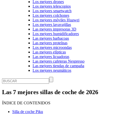
Los mejores drones
Los mejores telescopios
Los mejores smartwatch
Los mejores colchones
Los mejores móviles Huawei
Los mejores lavavajillas
Las mejores impresoras 3D
Los mejores humidificadores
Las mejores barbacoas
Las mejores proteínas
Los mejores microondas
Las mejores elípticas
Las mejores licuadoras
Las mejores cafeteras Nespresso
Las mejores tiendas de campaña
Los mejores neumáticos
Las 7 mejores sillas de coche de 2026
ÍNDICE DE CONTENIDOS
Silla de coche Piku