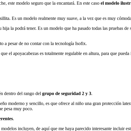
coche, este modelo seguro que la encantará. En este caso
el modelo ilust
sillita. Es un modelo realmente muy suave, a la vez que es muy cómoda. 
a tu hija la podrá tener. Es un modelo que ha pasado todas las pruebas
o a pesar de no contar con la tecnología Isofix.
 que el apoyacabezas es totalmente regulable en altura, para que pueda 
én dentro del rango del
grupo de seguridad 2 y 3
.
ño moderno y sencillo, es que ofrece al niño una gran protección late
 que pesa muy poco.
erentes
.
modelos incluyen, de aquí que me haya parecido interesante incluir este