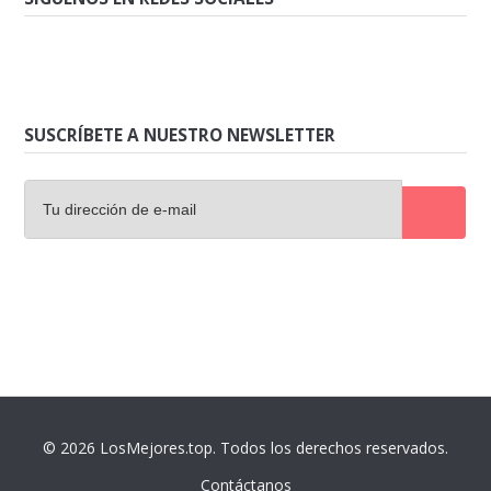
SUSCRÍBETE A NUESTRO NEWSLETTER
© 2026 LosMejores.top. Todos los derechos reservados.
Contáctanos