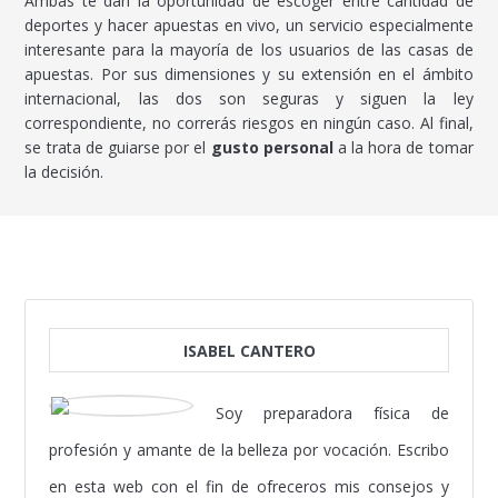
Ambas te dan la oportunidad de escoger entre cantidad de
deportes y hacer apuestas en vivo, un servicio especialmente
interesante para la mayoría de los usuarios de las casas de
apuestas. Por sus dimensiones y su extensión en el ámbito
internacional, las dos son seguras y siguen la ley
correspondiente, no correrás riesgos en ningún caso. Al final,
se trata de guiarse por el
gusto personal
a la hora de tomar
la decisión.
ISABEL CANTERO
Soy preparadora física de
profesión y amante de la belleza por vocación. Escribo
en esta web con el fin de ofreceros mis consejos y