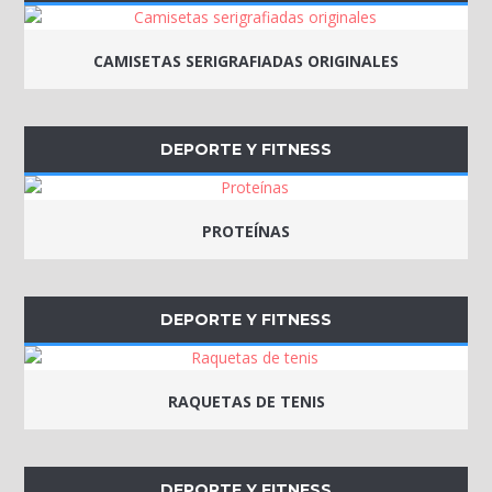
CAMISETAS SERIGRAFIADAS ORIGINALES
DEPORTE Y FITNESS
PROTEÍNAS
DEPORTE Y FITNESS
RAQUETAS DE TENIS
DEPORTE Y FITNESS