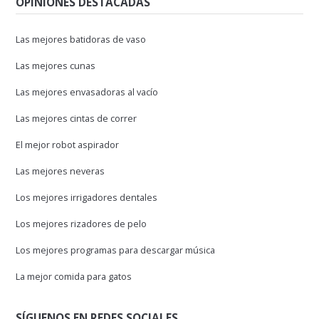
OPINIONES DESTACADAS
Las mejores batidoras de vaso
Las mejores cunas
Las mejores envasadoras al vacío
Las mejores cintas de correr
El mejor robot aspirador
Las mejores neveras
Los mejores irrigadores dentales
Los mejores rizadores de pelo
Los mejores programas para descargar música
La mejor comida para gatos
SÍGUENOS EN REDES SOCIALES