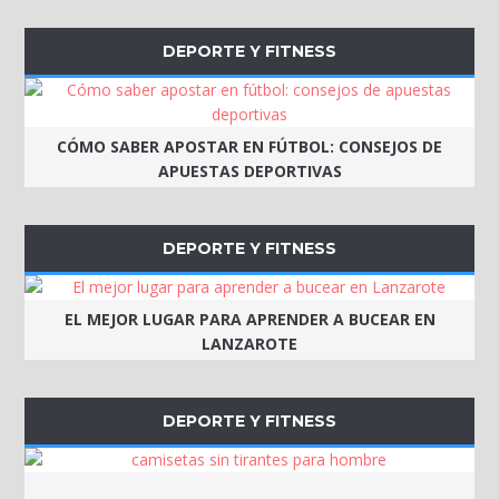
DEPORTE Y FITNESS
CÓMO SABER APOSTAR EN FÚTBOL: CONSEJOS DE
APUESTAS DEPORTIVAS
DEPORTE Y FITNESS
EL MEJOR LUGAR PARA APRENDER A BUCEAR EN
LANZAROTE
DEPORTE Y FITNESS