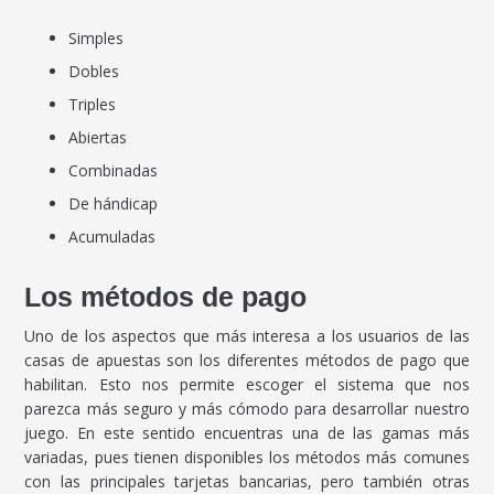
Simples
Dobles
Triples
Abiertas
Combinadas
De hándicap
Acumuladas
Los métodos de pago
Uno de los aspectos que más interesa a los usuarios de las
casas de apuestas son los diferentes métodos de pago que
habilitan. Esto nos permite escoger el sistema que nos
parezca más seguro y más cómodo para desarrollar nuestro
juego. En este sentido encuentras una de las gamas más
variadas, pues tienen disponibles los métodos más comunes
con las principales tarjetas bancarias, pero también otras