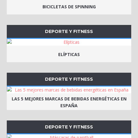
BICICLETAS DE SPINNING
DEPORTE Y FITNESS
ELÍPTICAS
DEPORTE Y FITNESS
LAS 5 MEJORES MARCAS DE BEBIDAS ENERGÉTICAS EN
ESPAÑA
DEPORTE Y FITNESS