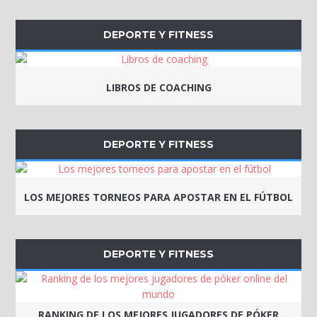
DEPORTE Y FITNESS
LIBROS DE COACHING
DEPORTE Y FITNESS
LOS MEJORES TORNEOS PARA APOSTAR EN EL FÚTBOL
DEPORTE Y FITNESS
RANKING DE LOS MEJORES JUGADORES DE PÓKER