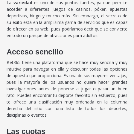
La
variedad
es uno de sus puntos fuertes, ya que permite
acceder a diferentes juegos de casinos, póker, apuestas
deportivas, bingo y mucho más. Sin embargo, el secreto de
su éxito está en la amplísima gama de servicios que es capaz
de ofrecer en su web, pues podríamos decir que se convierte
en todo un parque de atracciones para adultos.
Acceso sencillo
Bet365 tiene una plataforma que se hace muy sencilla y muy
intuitiva para navegar en ella y descubrir todas las opciones
de apuesta que proporciona. Es una de sus mayores ventajas,
pues la mayoría de los usuarios no quiere hacer grandes
investigaciones antes de ponerse a jugar o pasar un buen
rato. Puedes encontrar tu deporte favorito sin esfuerzo, pues
te ofrece una clasificación muy ordenada en la columna
derecha del sitio con una lista de todos los deportes,
disciplinas o eventos.
Las cuotas