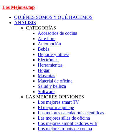
Los Mejores.top
QUIÉNES SOMOS Y QUÉ HACEMOS
ANÁLISIS
CATEGORÍAS
Accesorios de cocina
Aire libre
Automoción
Bebés
Deporte y fitness
Electrónica
Herramientas
Hogar
Mascotas
Material de oficina
Salud y belleza
Software
LAS MEJORES OPINIONES
Los mejores smart TV
El mejor maquillaje
Las mejores calculadoras científicas
Las mejores sillas de oficina
Los mejores amplificadores wifi
Los mejores robots de cocina