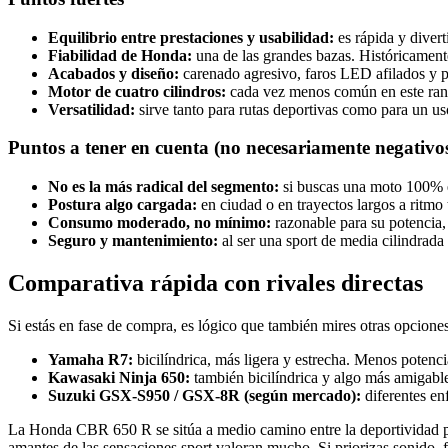
Equilibrio entre prestaciones y usabilidad:
es rápida y divert
Fiabilidad de Honda:
una de las grandes bazas. Históricamente
Acabados y diseño:
carenado agresivo, faros LED afilados y p
Motor de cuatro cilindros:
cada vez menos común en este rango
Versatilidad:
sirve tanto para rutas deportivas como para un u
Puntos a tener en cuenta (no necesariamente negativo
No es la más radical del segmento:
si buscas una moto 100% 
Postura algo cargada:
en ciudad o en trayectos largos a ritmo 
Consumo moderado, no mínimo:
razonable para su potencia,
Seguro y mantenimiento:
al ser una sport de media cilindrada
Comparativa rápida con rivales directas
Si estás en fase de compra, es lógico que también mires otras opciones
Yamaha R7:
bicilíndrica, más ligera y estrecha. Menos potenc
Kawasaki Ninja 650:
también bicilíndrica y algo más amigable
Suzuki GSX-S950 / GSX-8R (según mercado):
diferentes en
La Honda CBR 650 R se sitúa a medio camino entre la deportividad pura
amantes de las sensaciones sport valoran mucho. Si priorizas sonido, f