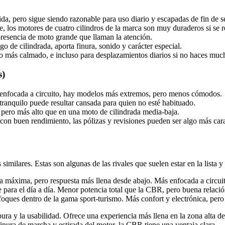
ida, pero sigue siendo razonable para uso diario y escapadas de fin de 
, los motores de cuatro cilindros de la marca son muy duraderos si se 
resencia de moto grande que llaman la atención.
 de cilindrada, aporta finura, sonido y carácter especial.
so más calmado, e incluso para desplazamientos diarios si no haces muc
s)
enfocada a circuito, hay modelos más extremos, pero menos cómodos.
tranquilo puede resultar cansada para quien no esté habituado.
 pero más alto que en una moto de cilindrada media-baja.
 con buen rendimiento, las pólizas y revisiones pueden ser algo más car
 similares. Estas son algunas de las rivales que suelen estar en la lis
ia máxima, pero respuesta más llena desde abajo. Más enfocada a circui
 para el día a día. Menor potencia total que la CBR, pero buena relació
foques dentro de la gama sport-turismo. Más confort y electrónica, pero
 y la usabilidad. Ofrece una experiencia más llena en la zona alta de 
inura de marcha y estirada del motor, la CBR tiene una ventaja clara.