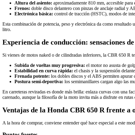
Altura del asiento:
aproximadamente 810 mm, accesible para e
Frenos:
doble disco delantero con pinzas de anclaje radial y A
Electrónica básica:
control de tracción (HSTC), modos de inte
Esta combinación de potencia, peso y electrónica da como resultado un
litro.
Experiencia de conducción: sensaciones de
Si vienes de motos naked o de cilindradas inferiores, la CBR 650 R te
Subida de vueltas muy progresiva:
el motor no asusta de gol
Estabilidad en curva rápida:
el chasis y la suspensión delante
Frenada potente:
los dobles discos y el ABS permiten apurar c
Postura semi-deportiva:
los semimanillares cargan algo las mu
En carreteras reviradas es donde más brilla: enlaza curvas con una fac
carenado, aunque la filosofía de la moto invita más a disfrute en rutas
Ventajas de la Honda CBR 650 R frente a o
A la hora de comprar, conviene entender qué hace especial a este mode
Puntos fuertes