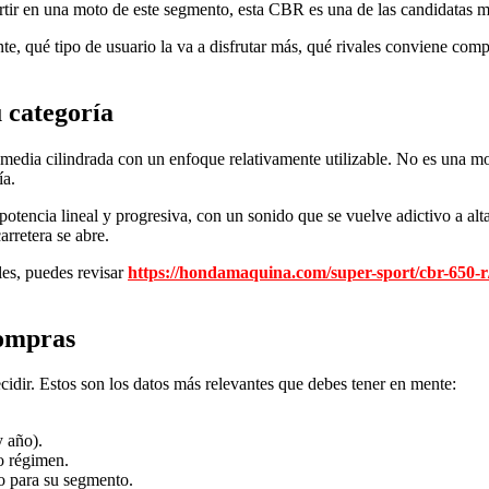
rtir en una moto de este segmento, esta CBR es una de las candidatas más 
, qué tipo de usuario la va a disfrutar más, qué rivales conviene compara
 categoría
ia cilindrada con un enfoque relativamente utilizable. No es una moto
ía.
potencia lineal y progresiva, con un sonido que se vuelve adictivo a al
arretera se abre.
bles, puedes revisar
https://hondamaquina.com/super-sport/cbr-650-r
compras
cidir. Estos son los datos más relevantes que debes tener en mente:
 año).
o régimen.
o para su segmento.