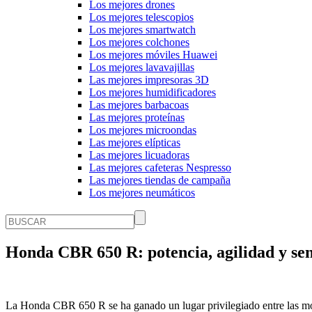
Los mejores drones
Los mejores telescopios
Los mejores smartwatch
Los mejores colchones
Los mejores móviles Huawei
Los mejores lavavajillas
Las mejores impresoras 3D
Los mejores humidificadores
Las mejores barbacoas
Las mejores proteínas
Los mejores microondas
Las mejores elípticas
Las mejores licuadoras
Las mejores cafeteras Nespresso
Las mejores tiendas de campaña
Los mejores neumáticos
Honda CBR 650 R: potencia, agilidad y sen
La Honda CBR 650 R se ha ganado un lugar privilegiado entre las moto