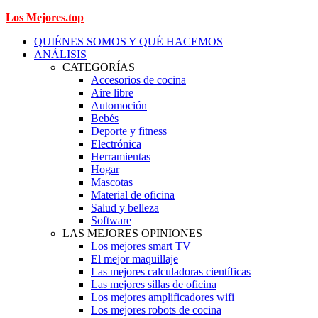
Los Mejores.top
QUIÉNES SOMOS Y QUÉ HACEMOS
ANÁLISIS
CATEGORÍAS
Accesorios de cocina
Aire libre
Automoción
Bebés
Deporte y fitness
Electrónica
Herramientas
Hogar
Mascotas
Material de oficina
Salud y belleza
Software
LAS MEJORES OPINIONES
Los mejores smart TV
El mejor maquillaje
Las mejores calculadoras científicas
Las mejores sillas de oficina
Los mejores amplificadores wifi
Los mejores robots de cocina