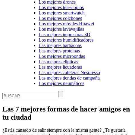
Los mejores drones
Los mejores telescopios
Los mejores smartwatch
Los mejores colchones
Los mejores móviles Huawei
Los mejores lavavajillas
Las mejores impresoras 3D
Los mejores humidificadores
Las mejores barbacoas
Las mejores proteínas
Los mejores microondas
Las mejores elípticas
Las mejores licuadoras
Las mejores cafeteras Nespresso
Las mejores tiendas de campaña
Los mejores neumáticos
Las 7 mejores formas de hacer amigos en
tu ciudad
¿Estás cansado de salir siempre con la misma gente? ¿Te gustaría