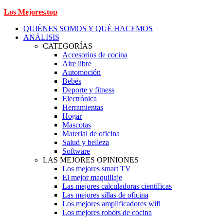
Los Mejores.top
QUIÉNES SOMOS Y QUÉ HACEMOS
ANÁLISIS
CATEGORÍAS
Accesorios de cocina
Aire libre
Automoción
Bebés
Deporte y fitness
Electrónica
Herramientas
Hogar
Mascotas
Material de oficina
Salud y belleza
Software
LAS MEJORES OPINIONES
Los mejores smart TV
El mejor maquillaje
Las mejores calculadoras científicas
Las mejores sillas de oficina
Los mejores amplificadores wifi
Los mejores robots de cocina