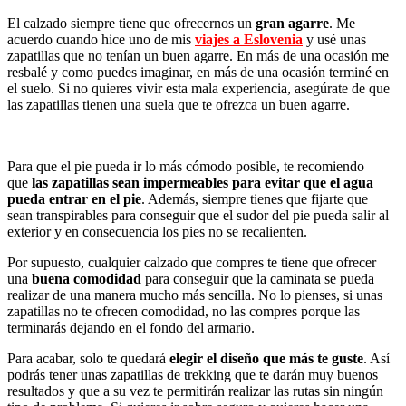
El calzado siempre tiene que ofrecernos un
gran agarre
. Me
acuerdo cuando hice uno de mis
viajes a Eslovenia
y usé unas
zapatillas que no tenían un buen agarre. En más de una ocasión me
resbalé y como puedes imaginar, en más de una ocasión terminé en
el suelo. Si no quieres vivir esta mala experiencia, asegúrate de que
las zapatillas tienen una suela que te ofrezca un buen agarre.
Para que el pie pueda ir lo más cómodo posible, te recomiendo
que
las zapatillas sean impermeables para evitar que el agua
pueda entrar en el pie
. Además, siempre tienes que fijarte que
sean transpirables para conseguir que el sudor del pie pueda salir al
exterior y en consecuencia los pies no se recalienten.
Por supuesto, cualquier calzado que compres te tiene que ofrecer
una
buena comodidad
para conseguir que la caminata se pueda
realizar de una manera mucho más sencilla. No lo pienses, si unas
zapatillas no te ofrecen comodidad, no las compres porque las
terminarás dejando en el fondo del armario.
Para acabar, solo te quedará
elegir el diseño que más te guste
. Así
podrás tener unas zapatillas de trekking que te darán muy buenos
resultados y que a su vez te permitirán realizar las rutas sin ningún