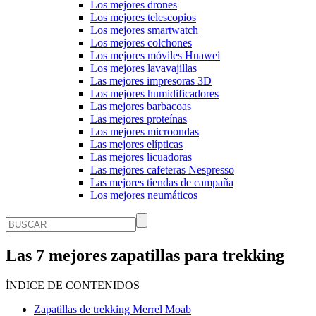
Los mejores drones
Los mejores telescopios
Los mejores smartwatch
Los mejores colchones
Los mejores móviles Huawei
Los mejores lavavajillas
Las mejores impresoras 3D
Los mejores humidificadores
Las mejores barbacoas
Las mejores proteínas
Los mejores microondas
Las mejores elípticas
Las mejores licuadoras
Las mejores cafeteras Nespresso
Las mejores tiendas de campaña
Los mejores neumáticos
Las 7 mejores zapatillas para trekking
ÍNDICE DE CONTENIDOS
Zapatillas de trekking Merrel Moab