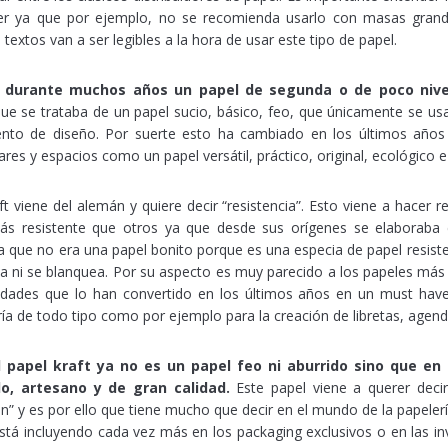
ner ya que por ejemplo, no se recomienda usarlo con masas grand
 textos van a ser legibles a la hora de usar este tipo de papel.
o durante muchos años un papel de segunda o de poco nive
e se trataba de un papel sucio, básico, feo, que únicamente se us
to de diseño. Por suerte esto ha cambiado en los últimos años 
es y espacios como un papel versátil, práctico, original, ecológico e
ft viene del alemán y quiere decir “resistencia”. Esto viene a hacer r
 resistente que otros ya que desde sus orígenes se elaboraba c
 que no era una papel bonito porque es una especia de papel resist
ta ni se blanquea. Por su aspecto es muy parecido a los papeles más 
dades que lo han convertido en los últimos años en un must hav
ría de todo tipo como por ejemplo para la creación de libretas, agend
l papel kraft ya no es un papel feo ni aburrido sino que en
o, artesano y de gran calidad.
Este papel viene a querer decir
ión” y es por ello que tiene mucho que decir en el mundo de la papelerí
está incluyendo cada vez más en los packaging exclusivos o en las in