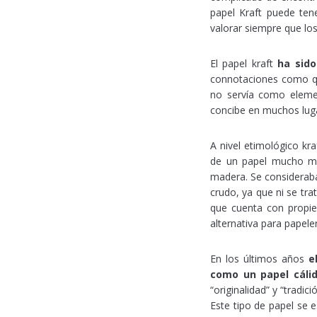
papel Kraft puede te
valorar siempre que los
El papel kraft
ha sid
connotaciones como qu
no servía como elemen
concibe en muchos lugar
A nivel etimológico kra
de un papel mucho más
madera. Se consideraba
crudo, ya que ni se tra
que cuenta con propie
alternativa para papele
En los últimos años
e
como un papel cálid
“originalidad” y “tradic
Este tipo de papel se 