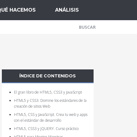
QUÉ HACEMOS
ANÁLISIS
ÍNDICE DE CONTENIDOS
El gran libro de HTML5, CSS3 y JavaScript
HTML5 y CSS3. Domine los estándares de la
creación de sitios Web
HTML5, CSS y JavaScript. Crea tu web y apps
con el estándar de desarrollo
HTML5, CSS3 y JQUERY. Curso práctico
HTML5 para Mentes Maestras