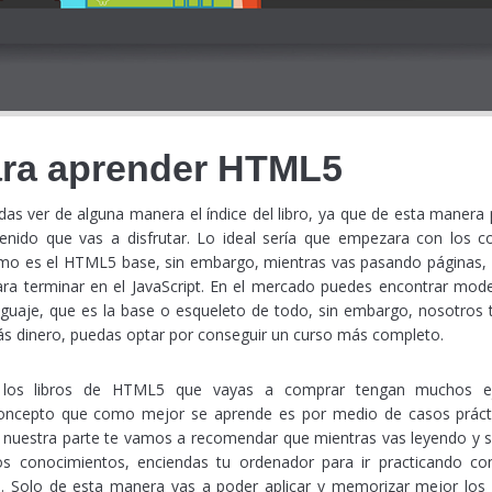
ara aprender HTML5
as ver de alguna manera el índice del libro, ya que de esta manera
enido que vas a disfrutar. Lo ideal sería que empezara con los c
o es el HTML5 base, sin embargo, mientras vas pasando páginas, lo
ra terminar en el JavaScript. En el mercado puedes encontrar mod
enguaje, que es la base o esqueleto de todo, sin embargo, nosotro
s dinero, puedas optar por conseguir un curso más completo.
 los libros de HTML5 que vayas a comprar tengan muchos ejer
oncepto que como mejor se aprende es por medio de casos práctic
 nuestra parte te vamos a recomendar que mientras vas leyendo y s
os conocimientos, enciendas tu ordenador para ir practicando co
ro. Solo de esta manera vas a poder aplicar y memorizar mejor los