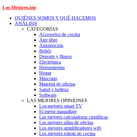
Los Mejores.top
QUIÉNES SOMOS Y QUÉ HACEMOS
ANÁLISIS
CATEGORÍAS
Accesorios de cocina
Aire libre
Automoción
Bebés
Deporte y fitness
Electrónica
Herramientas
Hogar
Mascotas
Material de oficina
Salud y belleza
Software
LAS MEJORES OPINIONES
Los mejores smart TV
El mejor maquillaje
Las mejores calculadoras científicas
Las mejores sillas de oficina
Los mejores amplificadores wifi
Los mejores robots de cocina