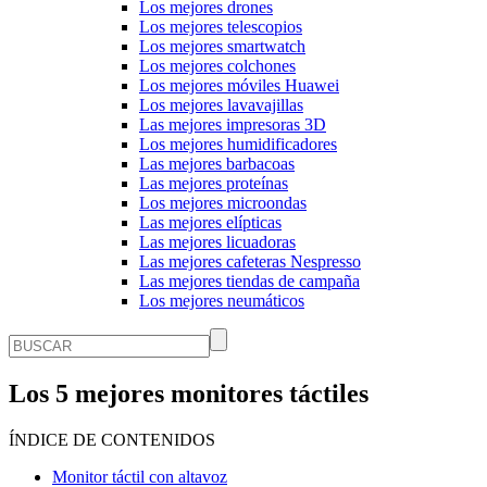
Los mejores drones
Los mejores telescopios
Los mejores smartwatch
Los mejores colchones
Los mejores móviles Huawei
Los mejores lavavajillas
Las mejores impresoras 3D
Los mejores humidificadores
Las mejores barbacoas
Las mejores proteínas
Los mejores microondas
Las mejores elípticas
Las mejores licuadoras
Las mejores cafeteras Nespresso
Las mejores tiendas de campaña
Los mejores neumáticos
Los 5 mejores monitores táctiles
ÍNDICE DE CONTENIDOS
Monitor táctil con altavoz