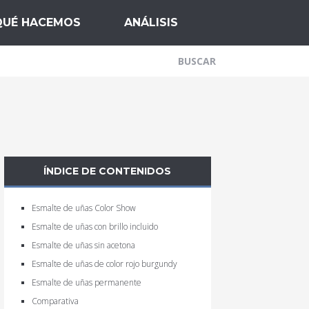
QUÉ HACEMOS
ANÁLISIS
ÍNDICE DE CONTENIDOS
Esmalte de uñas Color Show
Esmalte de uñas con brillo incluido
Esmalte de uñas sin acetona
Esmalte de uñas de color rojo burgundy
Esmalte de uñas permanente
Comparativa