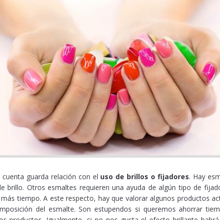
n cuenta guarda relación con el
uso de brillos o fijadores
. Hay esm
e brillo. Otros esmaltes requieren una ayuda de algún tipo de fija
más tiempo. A este respecto, hay que valorar algunos productos ac
 composición del esmalte. Son estupendos si queremos ahorrar t
os productos. Igualmente, si no nos gusta el efecto brillante habr