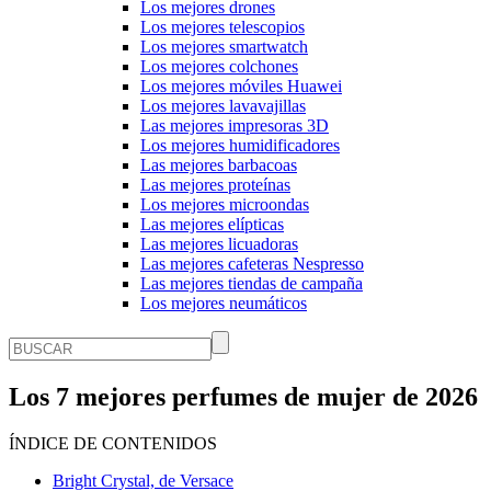
Los mejores drones
Los mejores telescopios
Los mejores smartwatch
Los mejores colchones
Los mejores móviles Huawei
Los mejores lavavajillas
Las mejores impresoras 3D
Los mejores humidificadores
Las mejores barbacoas
Las mejores proteínas
Los mejores microondas
Las mejores elípticas
Las mejores licuadoras
Las mejores cafeteras Nespresso
Las mejores tiendas de campaña
Los mejores neumáticos
Los 7 mejores perfumes de mujer de 2026
ÍNDICE DE CONTENIDOS
Bright Crystal, de Versace