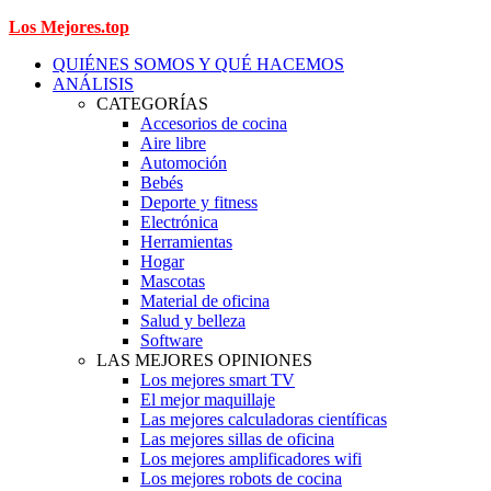
Los Mejores.top
QUIÉNES SOMOS Y QUÉ HACEMOS
ANÁLISIS
CATEGORÍAS
Accesorios de cocina
Aire libre
Automoción
Bebés
Deporte y fitness
Electrónica
Herramientas
Hogar
Mascotas
Material de oficina
Salud y belleza
Software
LAS MEJORES OPINIONES
Los mejores smart TV
El mejor maquillaje
Las mejores calculadoras científicas
Las mejores sillas de oficina
Los mejores amplificadores wifi
Los mejores robots de cocina