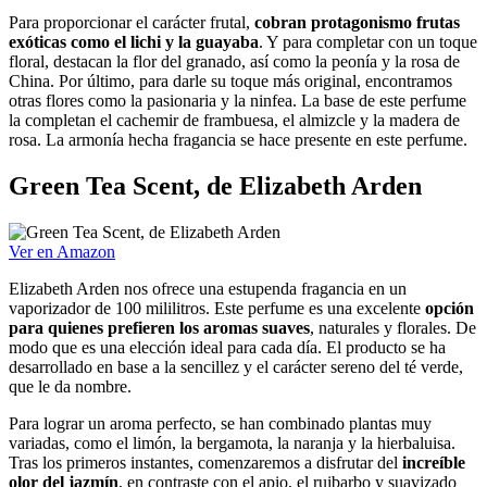
Para proporcionar el carácter frutal,
cobran protagonismo frutas
exóticas como el lichi y la guayaba
. Y para completar con un toque
floral, destacan la flor del granado, así como la peonía y la rosa de
China. Por último, para darle su toque más original, encontramos
otras flores como la pasionaria y la ninfea. La base de este perfume
la completan el cachemir de frambuesa, el almizcle y la madera de
rosa. La armonía hecha fragancia se hace presente en este perfume.
Green Tea Scent, de Elizabeth Arden
Ver en Amazon
Elizabeth Arden nos ofrece una estupenda fragancia en un
vaporizador de 100 mililitros. Este perfume es una excelente
opción
para quienes prefieren los aromas suaves
, naturales y florales. De
modo que es una elección ideal para cada día. El producto se ha
desarrollado en base a la sencillez y el carácter sereno del té verde,
que le da nombre.
Para lograr un aroma perfecto, se han combinado plantas muy
variadas, como el limón, la bergamota, la naranja y la hierbaluisa.
Tras los primeros instantes, comenzaremos a disfrutar del
increíble
olor del jazmín
, en contraste con el apio, el ruibarbo y suavizado