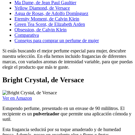
Ma Dame, de Jean Paul Gaultier
Yellow Diamond, de Versace
Agua de Rosas, de Adolfo Domínguez
Eternity Moment, de Calvin Klein
Green Tea Scent, de Elizabeth Arden
Obsession, de Calvin Klein
Comparativa
Consejos para comprar un perfume de mujer
Si estás buscando el mejor perfume especial para mujer, descubre
nuestra selección. En ella hemos incluido fragancias de diferentes
marcas, con variados aromas de intensidad variable, para que puedas
elegir el producto que más te guste.
Bright Crystal, de Versace
Ver en Amazon
Estupendo perfume, presentado en un envase de 90 mililitros. El
recipiente es un
pulverizador
que permite una aplicación cómoda y
sutil.
Esta fragancia seducirá por su toque amaderado y de humedad
fresca. Además, posee un excelente olor a flores y frutas,