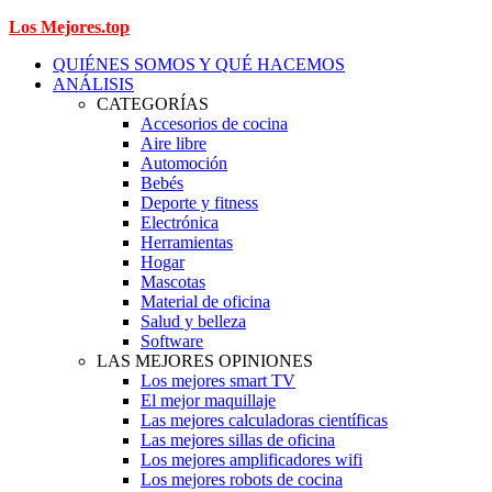
Los Mejores.top
QUIÉNES SOMOS Y QUÉ HACEMOS
ANÁLISIS
CATEGORÍAS
Accesorios de cocina
Aire libre
Automoción
Bebés
Deporte y fitness
Electrónica
Herramientas
Hogar
Mascotas
Material de oficina
Salud y belleza
Software
LAS MEJORES OPINIONES
Los mejores smart TV
El mejor maquillaje
Las mejores calculadoras científicas
Las mejores sillas de oficina
Los mejores amplificadores wifi
Los mejores robots de cocina