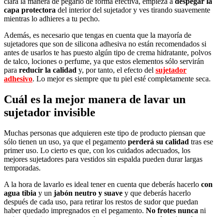
clara la manera de pegarlo de forma efectiva, empieza a
despegar la
capa protectora
del interior del sujetador y ves tirando suavemente
mientras lo adhieres a tu pecho.
Además, es necesario que tengas en cuenta que la mayoría de
sujetadores que son de silicona adhesiva no están recomendados si
antes de usarlos te has puesto algún tipo de crema hidratante, polvos
de talco, lociones o perfume, ya que estos elementos sólo servirán
para
reducir la calidad
y, por tanto, el efecto del
sujetador
adhesivo
. Lo mejor es siempre que tu piel esté completamente seca.
Cuál es la mejor manera de lavar un
sujetador invisible
Muchas personas que adquieren este tipo de producto piensan que
sólo tienen un uso, ya que el pegamento
perderá su calidad
tras ese
primer uso. Lo cierto es que, con los cuidados adecuados, los
mejores sujetadores para vestidos sin espalda pueden durar largas
temporadas.
A la hora de lavarlo es ideal tener en cuenta que deberás hacerlo
con
agua tibia
y un
jabón neutro y suave
y que deberás hacerlo
después de cada uso, para retirar los restos de sudor que puedan
haber quedado impregnados en el pegamento.
No frotes nunca
ni