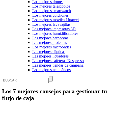
Los mejores drones
Los mejores telescopios
Los mejores smartwatch
Los mejores colchones
Los mejores móviles Huawei
Los mejores lavavajillas
Las mejores impresoras 3D
Los mejores humidificadores
Las mejores barbacoas
Las mejores proteínas
Los mejores microondas
Las mejores elípticas
Las mejores licuadoras
Las mejores cafeteras Nespresso
Las mejores tiendas de campaña
Los mejores neumáticos
Los 7 mejores consejos para gestionar tu
flujo de caja