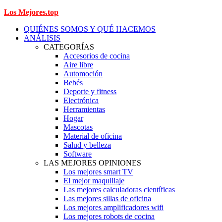
Los Mejores.top
QUIÉNES SOMOS Y QUÉ HACEMOS
ANÁLISIS
CATEGORÍAS
Accesorios de cocina
Aire libre
Automoción
Bebés
Deporte y fitness
Electrónica
Herramientas
Hogar
Mascotas
Material de oficina
Salud y belleza
Software
LAS MEJORES OPINIONES
Los mejores smart TV
El mejor maquillaje
Las mejores calculadoras científicas
Las mejores sillas de oficina
Los mejores amplificadores wifi
Los mejores robots de cocina