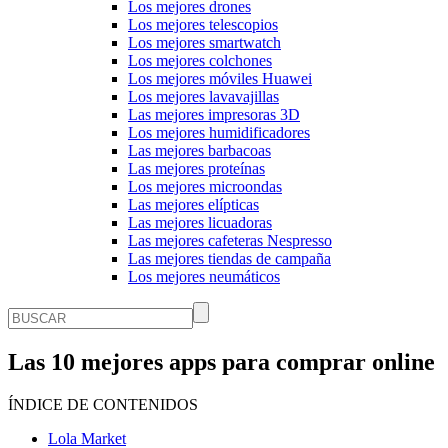
Los mejores drones
Los mejores telescopios
Los mejores smartwatch
Los mejores colchones
Los mejores móviles Huawei
Los mejores lavavajillas
Las mejores impresoras 3D
Los mejores humidificadores
Las mejores barbacoas
Las mejores proteínas
Los mejores microondas
Las mejores elípticas
Las mejores licuadoras
Las mejores cafeteras Nespresso
Las mejores tiendas de campaña
Los mejores neumáticos
Las 10 mejores apps para comprar online
ÍNDICE DE CONTENIDOS
Lola Market