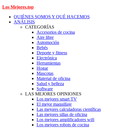
Los Mejores.top
QUIÉNES SOMOS Y QUÉ HACEMOS
ANÁLISIS
CATEGORÍAS
Accesorios de cocina
Aire libre
Automoción
Bebés
Deporte y fitness
Electrónica
Herramientas
Hogar
Mascotas
Material de oficina
Salud y belleza
Software
LAS MEJORES OPINIONES
Los mejores smart TV
El mejor maquillaje
Las mejores calculadoras científicas
Las mejores sillas de oficina
Los mejores amplificadores wifi
Los mejores robots de cocina