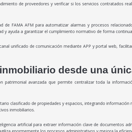
ndimiento de proveedores y verificar si los servicios contratados r
dad de FAMA AFM para automatizar alarmas y procesos relacionado
dad y ayuda a garantizar el cumplimiento normativo de forma continua
canal unificado de comunicación mediante APP y portal web, facilitan
 inmobiliario desde una úni
patrimonial avanzada que permite centralizar toda la informació
io clasificado de propiedades y espacios, integrando información regist
ivos inmobiliarios.
gencia artificial para extraer información clave de documentos admi
giliza enormemente los procesos administrativos y mejora la eficienc