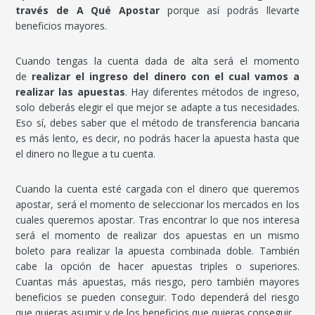
través de A Qué Apostar
porque así podrás llevarte
beneficios mayores.
Cuando tengas la cuenta dada de alta será el momento
de
realizar el ingreso del dinero con el cual vamos a
realizar las apuestas
. Hay diferentes métodos de ingreso,
solo deberás elegir el que mejor se adapte a tus necesidades.
Eso sí, debes saber que el método de transferencia bancaria
es más lento, es decir, no podrás hacer la apuesta hasta que
el dinero no llegue a tu cuenta.
Cuando la cuenta esté cargada con el dinero que queremos
apostar, será el momento de seleccionar los mercados en los
cuales queremos apostar. Tras encontrar lo que nos interesa
será el momento de realizar dos apuestas en un mismo
boleto para realizar la apuesta combinada doble. También
cabe la opción de hacer apuestas triples o superiores.
Cuantas más apuestas, más riesgo, pero también mayores
beneficios se pueden conseguir. Todo dependerá del riesgo
que quieras asumir y de los beneficios que quieras conseguir.