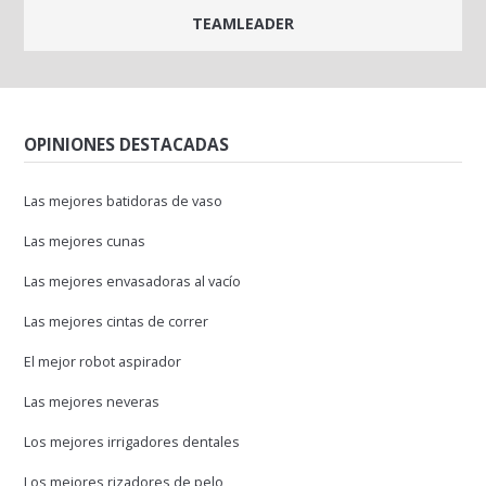
TEAMLEADER
OPINIONES DESTACADAS
Las mejores batidoras de vaso
Las mejores cunas
Las mejores envasadoras al vacío
Las mejores cintas de correr
El mejor robot aspirador
Las mejores neveras
Los mejores irrigadores dentales
Los mejores rizadores de pelo