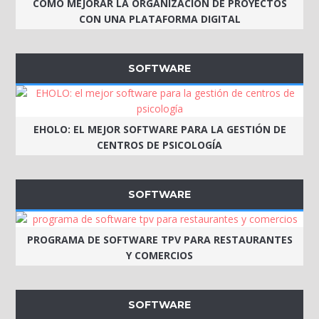
CÓMO MEJORAR LA ORGANIZACIÓN DE PROYECTOS
CON UNA PLATAFORMA DIGITAL
SOFTWARE
EHOLO: EL MEJOR SOFTWARE PARA LA GESTIÓN DE
CENTROS DE PSICOLOGÍA
SOFTWARE
PROGRAMA DE SOFTWARE TPV PARA RESTAURANTES
Y COMERCIOS
SOFTWARE