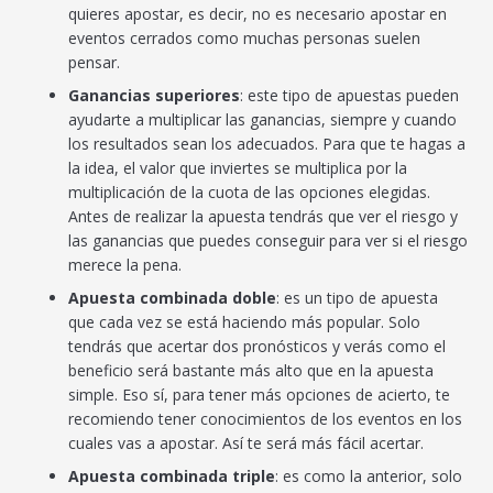
quieres apostar, es decir, no es necesario apostar en
eventos cerrados como muchas personas suelen
pensar.
Ganancias superiores
: este tipo de apuestas pueden
ayudarte a multiplicar las ganancias, siempre y cuando
los resultados sean los adecuados. Para que te hagas a
la idea, el valor que inviertes se multiplica por la
multiplicación de la cuota de las opciones elegidas.
Antes de realizar la apuesta tendrás que ver el riesgo y
las ganancias que puedes conseguir para ver si el riesgo
merece la pena.
Apuesta combinada doble
: es un tipo de apuesta
que cada vez se está haciendo más popular. Solo
tendrás que acertar dos pronósticos y verás como el
beneficio será bastante más alto que en la apuesta
simple. Eso sí, para tener más opciones de acierto, te
recomiendo tener conocimientos de los eventos en los
cuales vas a apostar. Así te será más fácil acertar.
Apuesta combinada triple
: es como la anterior, solo