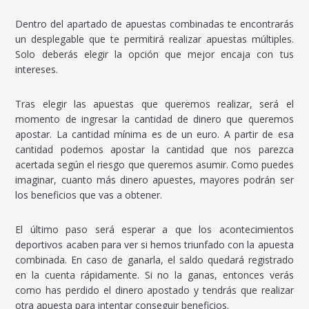
Dentro del apartado de apuestas combinadas te encontrarás
un desplegable que te permitirá realizar apuestas múltiples.
Solo deberás elegir la opción que mejor encaja con tus
intereses.
Tras elegir las apuestas que queremos realizar, será el
momento de ingresar la cantidad de dinero que queremos
apostar. La cantidad mínima es de un euro. A partir de esa
cantidad podemos apostar la cantidad que nos parezca
acertada según el riesgo que queremos asumir. Como puedes
imaginar, cuanto más dinero apuestes, mayores podrán ser
los beneficios que vas a obtener.
El último paso será esperar a que los acontecimientos
deportivos acaben para ver si hemos triunfado con la apuesta
combinada. En caso de ganarla, el saldo quedará registrado
en la cuenta rápidamente. Si no la ganas, entonces verás
como has perdido el dinero apostado y tendrás que realizar
otra apuesta para intentar conseguir beneficios.