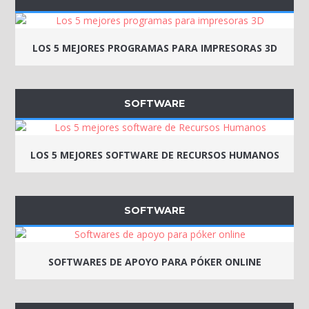
LOS 5 MEJORES PROGRAMAS PARA IMPRESORAS 3D
SOFTWARE
LOS 5 MEJORES SOFTWARE DE RECURSOS HUMANOS
SOFTWARE
SOFTWARES DE APOYO PARA PÓKER ONLINE