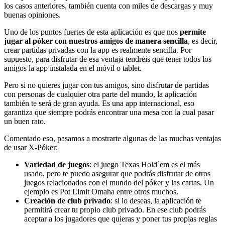
los casos anteriores, también cuenta con miles de descargas y muy
buenas opiniones.
Uno de los puntos fuertes de esta aplicación es que nos
permite
jugar al póker con nuestros amigos de manera sencilla
, es decir,
crear partidas privadas con la app es realmente sencilla. Por
supuesto, para disfrutar de esa ventaja tendréis que tener todos los
amigos la app instalada en el móvil o tablet.
Pero si no quieres jugar con tus amigos, sino disfrutar de partidas
con personas de cualquier otra parte del mundo, la aplicación
también te será de gran ayuda. Es una app internacional, eso
garantiza que siempre podrás encontrar una mesa con la cual pasar
un buen rato.
Comentado eso, pasamos a mostrarte algunas de las muchas ventajas
de usar X-Póker:
Variedad de juegos
: el juego Texas Hold´em es el más
usado, pero te puedo asegurar que podrás disfrutar de otros
juegos relacionados con el mundo del póker y las cartas. Un
ejemplo es Pot Limit Omaha entre otros muchos.
Creación de club privado
: si lo deseas, la aplicación te
permitirá crear tu propio club privado. En ese club podrás
aceptar a los jugadores que quieras y poner tus propias reglas