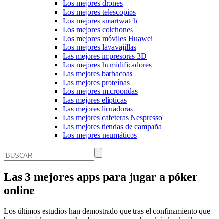
Los mejores drones
Los mejores telescopios
Los mejores smartwatch
Los mejores colchones
Los mejores móviles Huawei
Los mejores lavavajillas
Las mejores impresoras 3D
Los mejores humidificadores
Las mejores barbacoas
Las mejores proteínas
Los mejores microondas
Las mejores elípticas
Las mejores licuadoras
Las mejores cafeteras Nespresso
Las mejores tiendas de campaña
Los mejores neumáticos
Las 3 mejores apps para jugar a póker
online
Los últimos estudios han demostrado que tras el confinamiento que