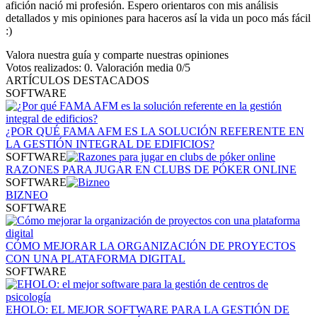
afición nació mi profesión. Espero orientaros con mis análisis
detallados y mis opiniones para haceros así la vida un poco más fácil
:)
Valora nuestra guía y comparte nuestras opiniones
Votos realizados:
0
. Valoración media
0
/5
ARTÍCULOS DESTACADOS
SOFTWARE
¿POR QUÉ FAMA AFM ES LA SOLUCIÓN REFERENTE EN
LA GESTIÓN INTEGRAL DE EDIFICIOS?
SOFTWARE
RAZONES PARA JUGAR EN CLUBS DE PÓKER ONLINE
SOFTWARE
BIZNEO
SOFTWARE
CÓMO MEJORAR LA ORGANIZACIÓN DE PROYECTOS
CON UNA PLATAFORMA DIGITAL
SOFTWARE
EHOLO: EL MEJOR SOFTWARE PARA LA GESTIÓN DE