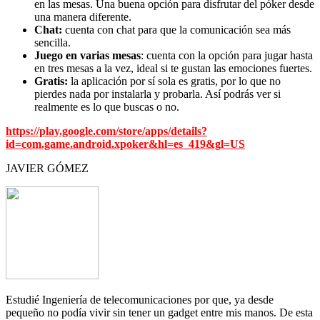
en las mesas. Una buena opción para disfrutar del póker desde
una manera diferente.
Chat:
cuenta con chat para que la comunicación sea más
sencilla.
Juego en varias mesas
: cuenta con la opción para jugar hasta
en tres mesas a la vez, ideal si te gustan las emociones fuertes.
Gratis:
la aplicación por sí sola es gratis, por lo que no
pierdes nada por instalarla y probarla. Así podrás ver si
realmente es lo que buscas o no.
https://play.google.com/store/apps/details?
id=com.game.android.xpoker&hl=es_419&gl=US
JAVIER GÓMEZ
Estudié Ingeniería de telecomunicaciones por que, ya desde
pequeño no podía vivir sin tener un gadget entre mis manos. De esta