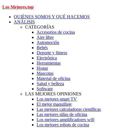
Los Mejores.top
QUIÉNES SOMOS Y QUÉ HACEMOS
ANÁLISIS
CATEGORÍAS
Accesorios de cocina
Aire libre
Automoción
Bebés
Deporte y fitness
Electrónica
Herramientas
Hogar
Mascotas
Material de oficina
Salud y belleza
Software
LAS MEJORES OPINIONES
Los mejores smart TV
El mejor maquillaje
Las mejores calculadoras científicas
Las mejores sillas de oficina
Los mejores amplificadores wifi
Los mejores robots de cocina