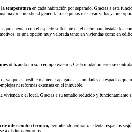
r la temperatura
en cada habitación por separado. Gracias a esta funci
 una mayor comodidad general. Los equipos más avanzados ya incorporan 
s que cuentan con el espacio suficiente en el techo para instalar los co
 motivos, es una opción muy valorada tanto en viviendas como en edific
ones
utilizando un solo equipo exterior. Cada unidad interior se controla
co
, ya que es posible mantener apagadas las unidades en espacios que no
omplejas ni reformas extensas en el inmueble.
vivienda o el local. Gracias a su tamaño reducido y funcionamiento sil
a de intercambio térmico
, permitiendo enfriar o calentar espacios según
se a distintos entornos.