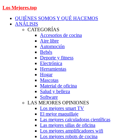
Los Mejores.top
QUIÉNES SOMOS Y QUÉ HACEMOS
ANÁLISIS
CATEGORÍAS
Accesorios de cocina
Aire libre
Automoción
Bebés
Deporte y fitness
Electrónica
Herramientas
Hogar
Mascotas
Material de oficina
Salud y belleza
Software
LAS MEJORES OPINIONES
Los mejores smart TV
El mejor maquillaje
Las mejores calculadoras científicas
Las mejores sillas de oficina
Los mejores amplificadores wifi
Los mejores robots de cocina