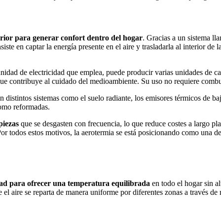
erior para generar confort dentro del hogar
. Gracias a un sistema ll
iste en captar la energía presente en el aire y trasladarla al interior de
nidad de electricidad que emplea, puede producir varias unidades de calo
ue contribuye al cuidado del medioambiente. Su uso no requiere combusti
en distintos sistemas como el suelo radiante, los emisores térmicos de ba
 como reformadas.
 piezas
que se desgasten con frecuencia, lo que reduce costes a largo pla
 todos estos motivos, la aerotermia se está posicionando como una de l
ad para ofrecer una temperatura equilibrada
en todo el hogar sin a
l aire se reparta de manera uniforme por diferentes zonas a través de rej