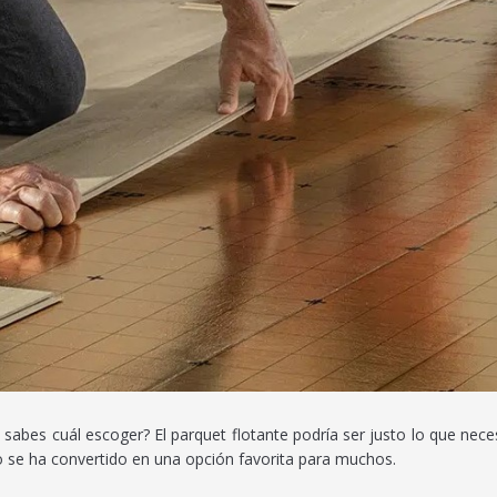
sabes cuál escoger? El parquet flotante podría ser justo lo que neces
o se ha convertido en una opción favorita para muchos.