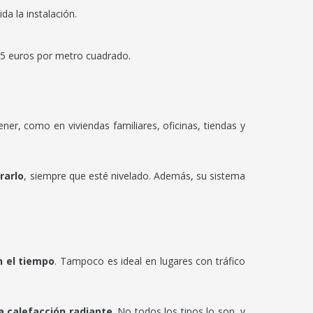
a la instalación.
 25 euros por metro cuadrado.
er, como en viviendas familiares, oficinas, tiendas y
rarlo
, siempre que esté nivelado. Además, su sistema
n el tiempo
. Tampoco es ideal en lugares con tráfico
la calefacción radiante
. No todos los tipos lo son, y