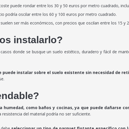
coste puede rondar entre los 30 y 50 euros por metro cuadrado, incluid
io podría oscilar entre los 60 y 100 euros por metro cuadrado.
) suelen ser más económicos, con precios que oscilan entre los 15 y
 instalarlo?
asos donde se busque un suelo estético, duradero y fácil de manten
 puede instalar sobre el suelo existente sin necesidad de reti
se.
endable?
ta humedad, como baños y cocinas, ya que puede dañarse co
resistencia del material podría no ser suficiente.
e debe
seleccionar un tipo de parquet flotante específico con 