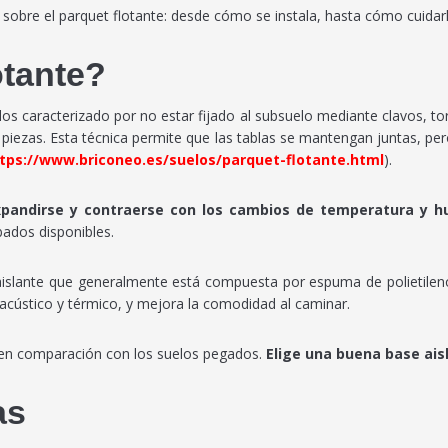
sobre el parquet flotante: desde cómo se instala, hasta cómo cuidar
otante?
los caracterizado por no estar fijado al subsuelo mediante clavos, to
s piezas. Esta técnica permite que las tablas se mantengan juntas, per
tps://www.briconeo.es/suelos/parquet-flotante.html
).
xpandirse y contraerse con los cambios de temperatura y 
bados disponibles.
islante que generalmente está compuesta por espuma de polietileno
 acústico y térmico, y mejora la comodidad al caminar.
r en comparación con los suelos pegados.
Elige una buena base ais
as