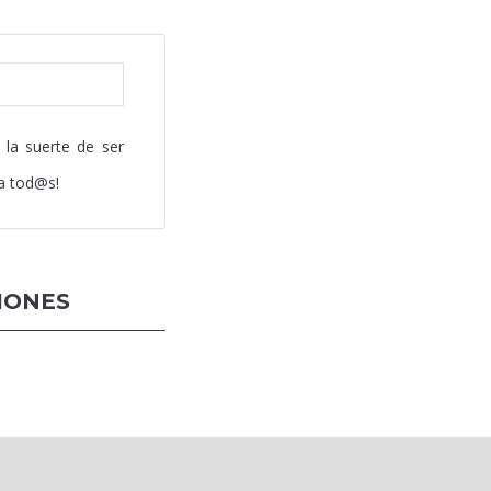
la suerte de ser
 a tod@s!
IONES