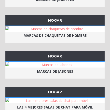
HOGAR
MARCAS DE CHAQUETAS DE HOMBRE
HOGAR
MARCAS DE JABONES
HOGAR
LAS 4 MEJORES SALAS DE CHAT PARA MÓVIL