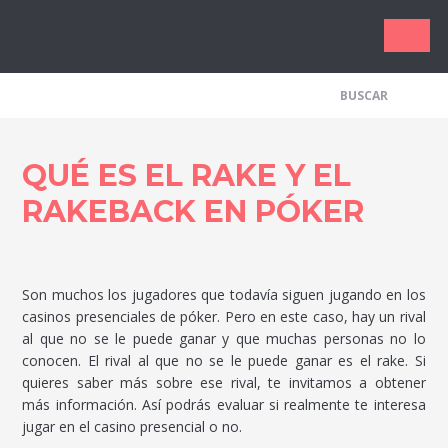
Los Me
QUÉ ES EL RAKE Y EL
RAKEBACK EN PÓKER
Son muchos los jugadores que todavía siguen jugando en los
casinos presenciales de póker. Pero en este caso, hay un rival
al que no se le puede ganar y que muchas personas no lo
conocen. El rival al que no se le puede ganar es el rake. Si
quieres saber más sobre ese rival, te invitamos a obtener
más información. Así podrás evaluar si realmente te interesa
jugar en el casino presencial o no.