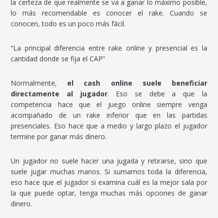
la certeza de que realmente se va a ganar lo máximo posible,
lo más recomendable es conocer el rake. Cuando se
conocen, todo es un poco más fácil.
“La principal diferencia entre rake online y presencial es la
cantidad donde se fija el CAP”
Normalmente,
el cash online suele beneficiar
directamente al jugador
. Eso se debe a que la
competencia hace que el juego online siempre venga
acompañado de un rake inferior que en las partidas
presenciales. Eso hace que a medio y largo plazo el jugador
termine por ganar más dinero.
Un jugador no suele hacer una jugada y retirarse, sino que
suele jugar muchas manos. Si sumamos toda la diferencia,
eso hace que el jugador si examina cuál es la mejor sala por
la que puede optar, tenga muchas más opciones de ganar
dinero.