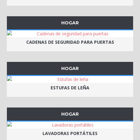
HOGAR
CADENAS DE SEGURIDAD PARA PUERTAS
HOGAR
ESTUFAS DE LEÑA
HOGAR
LAVADORAS PORTÁTILES