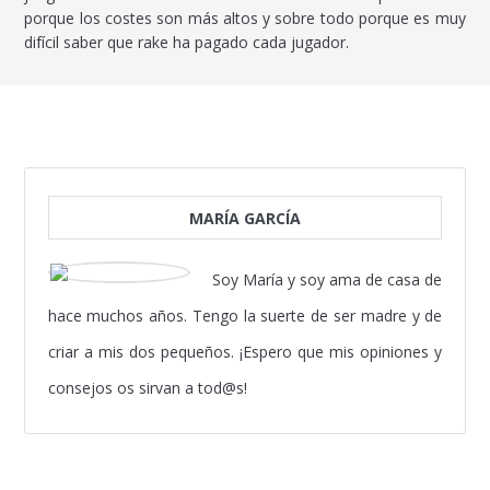
porque los costes son más altos y sobre todo porque es muy
difícil saber que rake ha pagado cada jugador.
MARÍA GARCÍA
Soy María y soy ama de casa de
hace muchos años. Tengo la suerte de ser madre y de
criar a mis dos pequeños. ¡Espero que mis opiniones y
consejos os sirvan a tod@s!